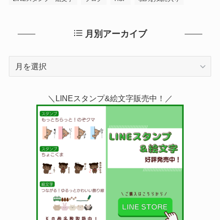
月別アーカイブ
月
別
ア
＼LINEスタンプ&絵文字販売中！／
ー
カ
イ
ブ