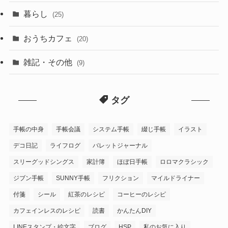
暮らし
(25)
おうちカフェ
(20)
雑記・その他
(9)
タグ
手帳の中身
手帳会議
システム手帳
綴じ手帳
イラスト
デコ日記
ライフログ
バレットジャーナル
スリーグッドシングス
家計簿
ほぼ日手帳
ロロマクラシック
ジブン手帳
SUNNY手帳
フリクション
マイルドライナー
付箋
シール
紅茶のレシピ
コーヒーのレシピ
カフェインレスのレシピ
読書
かんたんDIY
LINEスタンプ・絵文字
ブログ
HSP
私のお気に入り