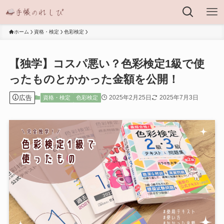
ホーム
資格・検定
色彩検定
【独学】コスパ悪い？色彩検定1級で使
ったものとかかった金額を公開！
広告
2025年2月25日
2025年7月3日
資格・検定
色彩検定