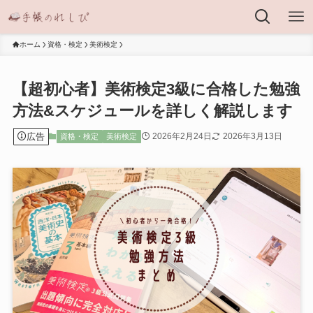
ホーム
資格・検定
美術検定
【超初心者】美術検定3級に合格した勉強
方法&スケジュールを詳しく解説します
広告
2026年2月24日
2026年3月13日
資格・検定
美術検定