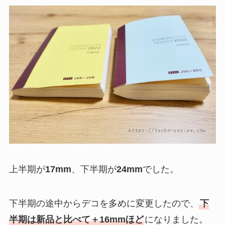
上半期が
17mm
、下半期が
24mm
でした。
下半期の途中からデコを多めに変更したので、
下
半期は新品と比べて＋16mmほど
になりました。