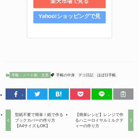
楽天市場で見る
Yahoo!ショッピングで見
る
手帳・ノート術
文具
手帳の中身
デコ日記
ほぼ日手帳
型紙不要で簡単！紙で作る
【簡単レシピ】レンジで作
ブックカバーの作り方
るハニーロイヤルミルクテ
【A4サイズもOK】
ィーの作り方