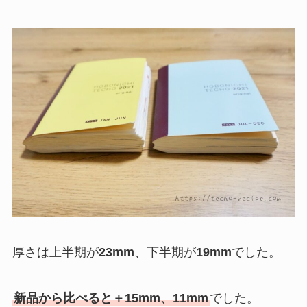
厚さは上半期が
23mm
、下半期が
19mm
でした。
新品から比べると＋15mm、11mm
でした。