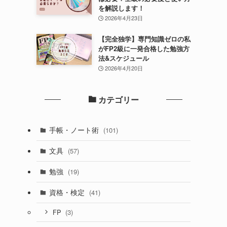
を解説します！
2026年4月23日
【完全独学】専門知識ゼロの私
がFP2級に一発合格した勉強方
法&スケジュール
2026年4月20日
カテゴリー
手帳・ノート術
(101)
文具
(57)
勉強
(19)
資格・検定
(41)
(3)
FP