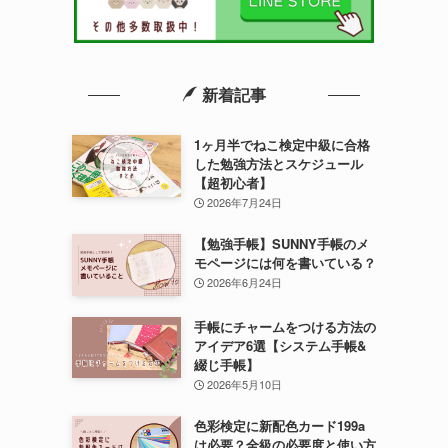
新着記事
1ヶ月半でねこ検定中級に合格
した勉強方法とスケジュール
【超初心者】
2026年7月24日
【勉強手帳】SUNNY手帳のメ
モページには何を書いている？
2026年6月24日
手帳にチャームをつける方法の
アイデア6選【システム手帳&
綴じ手帳】
2026年5月10日
色彩検定に新配色カード199a
は必要？全級の必要度と使い方