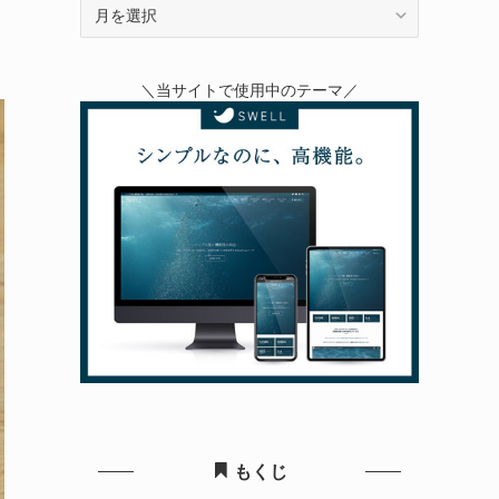
月
別
ア
＼当サイトで使用中のテーマ／
ー
カ
イ
ブ
もくじ