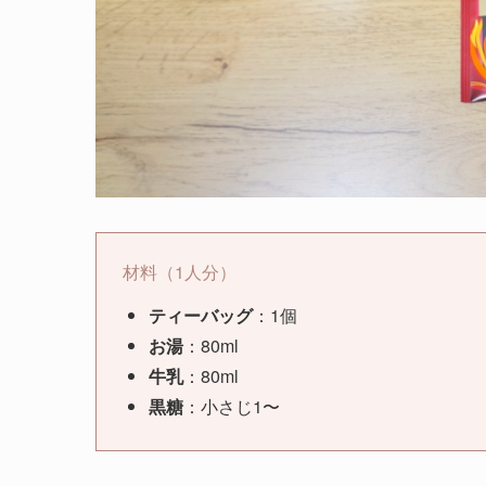
材料（1人分）
ティーバッグ
：1個
お湯
：80ml
牛乳
：80ml
黒糖
：小さじ1〜